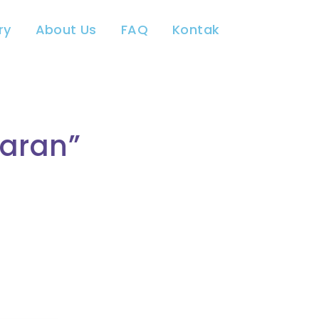
ry
About Us
FAQ
Kontak
aran”