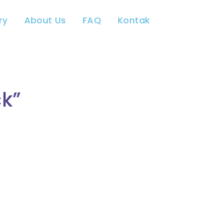
ry
About Us
FAQ
Kontak
k”